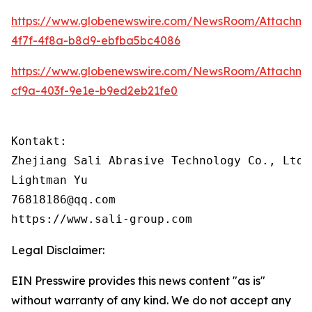
https://www.globenewswire.com/NewsRoom/Attachm
4f7f-4f8a-b8d9-ebfba5bc4086
https://www.globenewswire.com/NewsRoom/Attachm
cf9a-403f-9e1e-b9ed2eb21fe0
Kontakt:

Zhejiang Sali Abrasive Technology Co., Ltd

Lightman Yu

76818186@qq.com

https://www.sali-group.com
Legal Disclaimer:
EIN Presswire provides this news content "as is"
without warranty of any kind. We do not accept any