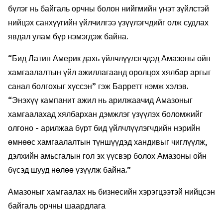
бүлэг нь байгаль орчны болон нийгмийн үнэт зүйлстэй
нийцэх санхүүгийн үйлчилгээ үзүүлэгчдийг олж судлах
явдал улам бүр нэмэгдэж байна.
“Бид Латин Америк дахь үйлчлүүлэгчдэд Амазоны ойн
хамгаалалтын үйл ажиллагаанд оролцох хялбар аргыг
санал болгохыг хүссэн” гэж Барретт нэмж хэлэв.
“Энэхүү кампанит ажил нь арилжаачид Амазоныг
хамгаалахад хялбархан дэмжлэг үзүүлэх боломжийг
олгоно - арилжаа бүрт бид үйлчлүүлэгчдийн нэрийн
өмнөөс хамгаалалтын түншүүдэд хандивыг чиглүүлж,
дэлхийн амьсгалын гол эх үүсвэр болох Амазоны ойн
бүсэд шууд нөлөө үзүүлж байна.”
Амазоныг хамгаалах нь бизнесийн хэрэгцээтэй нийцсэн
байгаль орчны шаардлага