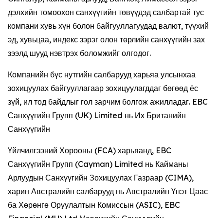
дэлхийн томоохон санхүүгийн төвүүдэд салбартай тус
компани хувь хүн болон байгууллагуудад валют, түүхий
эд, хувьцаа, индекс зэрэг олон төрлийн санхүүгийн зах
зээлд шууд нэвтрэх боломжийг олгодог.
Компанийн бүс нутгийн салбарууд харьяа улсынхаа
зохицуулах байгууллагаар зохицуулагддаг бөгөөд ёс
зүй, ил тод байдлыг гол зарчим болгож ажилладаг. EBC
Санхүүгийн Групп (UK) Limited нь Их Британийн
Санхүүгийн
Үйлчилгээний Хорооны (FCA) харьяанд, EBC
Санхүүгийн Групп (Cayman) Limited нь Кайманы
Арлуудын Санхүүгийн Зохицуулах Газраар (CIMA),
харин Австралийн салбарууд нь Австралийн Үнэт Цаас
ба Хөрөнгө Оруулалтын Комиссын (ASIC), EBC