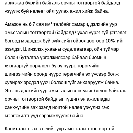
арилжаа бүрийн байгаль орчны тогтвортой байдалд
үзүүлж буй нөлөөг ойлгуулах ажил хийж байна.
Амазон нь 6.7 сая км² талбайг хамарч, дэлхийн уур
амьсгалын тогтвортой байдалд чухал үүрэг гүйцэтгэдэг
бөгөөд мэдэгдэж буй зүйлсийн ойролцоогоор 10%-ийг
эзэлдэг. Шинжлэх ухааны судалгаагаар, ойн түймэр
болон буталгаа үргэлжилсээр байвал биомын
хязгааргүй өөрчлөлт буюу нүүрс төрөгчийн
шингээгчийн оронд нүүрс төрөгчийн эх үүсвэр болж
хувирах эрсдэл үүсч болзошгүйг анхааруулж байна.
Энэ нь дэлхийн уур амьсгалын хэв маяг болон байгаль
орчны тогтвортой байдлыг түшиглэн ажилладаг
санхүүгийн зах зээлд ноцтой нөлөө үзүүлнэ гэж
мэргэжилтнүүд сэрэмжлүүлж байна.
Капиталын зах зээлийг уур амьсгалын тогтвортой