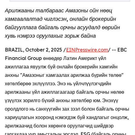
Арилжааны талбараас Амазоны ойн нөөц
хамгаалалтад чиглэсэн, онлайн брокерийн
байгууллага байгаль орчны асуудалд өөрийн
хувь нэмрээ оруулахыг зорьж байна
BRAZIL, October 2, 2025 /
EINPresswire.com
/ -- EBC
Financial Group өнөөдөр Латин Америкт үйл
ажиллагаа явуулж буй онлайн брокерийн хамгийн
анхны "Амазоныг хамгаалах арилжаа бүрийн төлөө"
хөтөлбөрөө эхлүүллээ. Энэ нь үйлчлүүлэгчдийн
арилжааны үйл ажиллагаагаар байгаль орчны нөлөө
үзүүлэх зорилго бүхий анхны хөтөлбөр юм. Энэхүү
оролдлого нь санхүүгийн зах зээл болон байгаль орчны
хариуцлагын хооронд нэмэгдэж буй хандлагыг онцолж,
арилжаачид болон хөрөнгө оруулагчид шийдвэр
гаргахдаа уур амьсгалын эрсдэл, ESG (байгаль орчны,