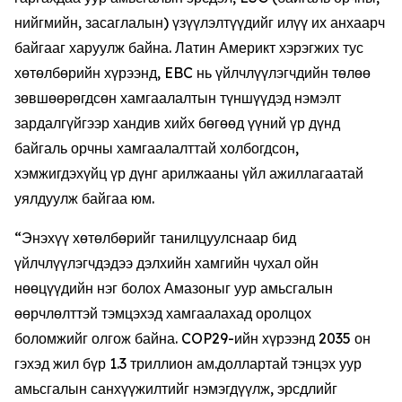
нийгмийн, засаглалын) үзүүлэлтүүдийг илүү их анхаарч
байгааг харуулж байна. Латин Америкт хэрэгжих тус
хөтөлбөрийн хүрээнд, EBC нь үйлчлүүлэгчдийн төлөө
зөвшөөрөгдсөн хамгаалалтын түншүүдэд нэмэлт
зардалгүйгээр хандив хийх бөгөөд үүний үр дүнд
байгаль орчны хамгаалалттай холбогдсон,
хэмжигдэхүйц үр дүнг арилжааны үйл ажиллагаатай
уялдуулж байгаа юм.
“Энэхүү хөтөлбөрийг танилцуулснаар бид
үйлчлүүлэгчдэдээ дэлхийн хамгийн чухал ойн
нөөцүүдийн нэг болох Амазоныг уур амьсгалын
өөрчлөлттэй тэмцэхэд хамгаалахад оролцох
боломжийг олгож байна. COP29-ийн хүрээнд 2035 он
гэхэд жил бүр 1.3 триллион ам.доллартай тэнцэх уур
амьсгалын санхүүжилтийг нэмэгдүүлж, эрсдлийг