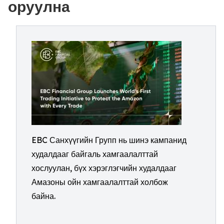
оруулна
EBC Санхүүгийн Групп нь шинэ кампанид
худалдааг байгаль хамгаалалттай
хослуулан, бүх хэрэглэгчийн худалдааг
Амазоны ойн хамгаалалттай холбож
байна.