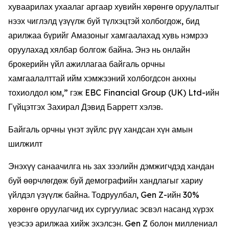
хуваарилах ухаалаг аргаар хувийн хөрөнгө оруулалтыг
нээх чиглэлд үзүүлж буй түлхэцтэй холбогдож, бид
арилжаа бүрийг Амазоныг хамгаалахад хувь нэмрээ
оруулахад хялбар болгож байна. Энэ нь онлайн
брокерийн үйл ажиллагаа байгаль орчны
хамгаалалттай ийм хэмжээний холбогдсон анхны
тохиолдол юм,” гэж EBC Financial Group (UK) Ltd-ийн
Гүйцэтгэх Захирал Дэвид Барретт хэлэв.
Байгаль орчны үнэт зүйлс рүү хандсан хүн амын
шилжилт
Энэхүү санаачилга нь зах зээлийн дэмжигчдэд хандан
буй өөрчлөгдөж буй демографийн хандлагыг хариу
үйлдэл үзүүлж байна. Тодруулбал, Gen Z-ийн 30%
хөрөнгө оруулагчид их сургуулиас эсвэл насанд хүрэх
үеэсээ арилжаа хийж эхэлсэн. Gen Z болон миллениал