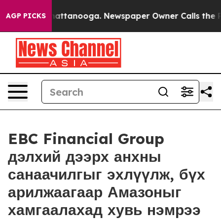
 in Chattanooga. Newspaper Owner Calls the People A
AGP PICKS
EBC Financial Group
дэлхий дээрх анхны
санаачилгыг эхлүүлж, бүх
арилжаагаар Амазоныг
хамгаалахад хувь нэмрээ