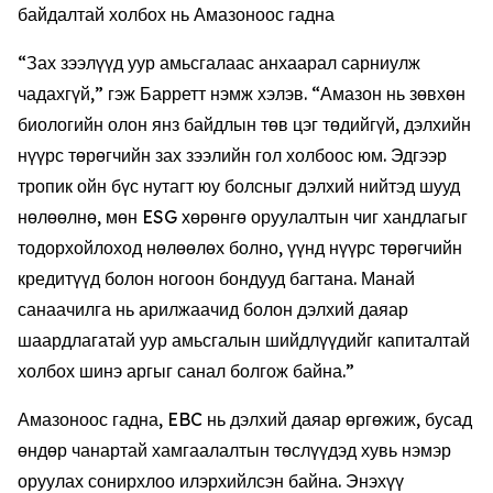
байдалтай холбох нь Амазоноос гадна
“Зах зээлүүд уур амьсгалаас анхаарал сарниулж
чадахгүй,” гэж Барретт нэмж хэлэв. “Амазон нь зөвхөн
биологийн олон янз байдлын төв цэг төдийгүй, дэлхийн
нүүрс төрөгчийн зах зээлийн гол холбоос юм. Эдгээр
тропик ойн бүс нутагт юу болсныг дэлхий нийтэд шууд
нөлөөлнө, мөн ESG хөрөнгө оруулалтын чиг хандлагыг
тодорхойлоход нөлөөлөх болно, үүнд нүүрс төрөгчийн
кредитүүд болон ногоон бондууд багтана. Манай
санаачилга нь арилжаачид болон дэлхий даяар
шаардлагатай уур амьсгалын шийдлүүдийг капиталтай
холбох шинэ аргыг санал болгож байна.”
Амазоноос гадна, EBC нь дэлхий даяар өргөжиж, бусад
өндөр чанартай хамгаалалтын төслүүдэд хувь нэмэр
оруулах сонирхлоо илэрхийлсэн байна. Энэхүү