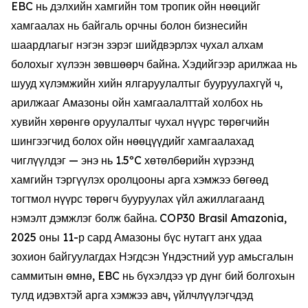
EBC нь дэлхийн хамгийн том тропик ойн нөөцийг
хамгаалах нь байгаль орчны болон бизнесийн
шаардлагыг нэгэн зэрэг шийдвэрлэх чухал алхам
болохыг хүлээн зөвшөөрч байна. Хэдийгээр арилжаа нь
шууд хүлэмжийн хийн ялгаруулалтыг бууруулахгүй ч,
арилжааг Амазоны ойн хамгаалалттай холбох нь
хувийн хөрөнгө оруулалтыг чухал нүүрс төрөгчийн
шингээгчид болох ойн нөөцүүдийг хамгаалахад
чиглүүлдэг — энэ нь 1.5ºC хөтөлбөрийн хүрээнд
хамгийн тэргүүлэх оролцооны арга хэмжээ бөгөөд
тогтмол нүүрс төрөгч бууруулах үйл ажиллагаанд
нэмэлт дэмжлэг болж байна. COP30 Brasil Amazonia,
2025 оны 11-р сард Амазоны бүс нутагт анх удаа
зохион байгуулагдах Нэгдсэн Үндэстний уур амьсгалын
саммитын өмнө, EBC нь бүхэлдээ үр дүнг бий болгохын
тулд идэвхтэй арга хэмжээ авч, үйлчлүүлэгчдэд