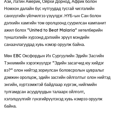
Ази, Латин Америк, Ойрхи Дорнод, Африк болон
Номхон далайн бүс нутгуудад тусгай чиглэлийн
санхүүгийн үйлчилгээ үзүүлдэг. НҮБ-ын Сан болон
дэлхийн хамгийн том оролцоонд суурилсан кампанит
ажил болох “United to Beat Malaria” хөтөлбөрийн
түншлэлийн хүрээнд дэлхийн эрүүл мэндийн
санаачлагуудад хувь нэмэр оруулж байна.
Мөн EBC Оксфордын Их Сургуулийн Эдийн Засгийн
Тэнхимийн хэрэгжүүлдэг “Эдийн засагчид юу хийдэг
вэ?” олон нийтэд зориулсан боловсролын цувралыг
дэмжин оролцож, эдийн засгийн ойлголтыг олон нийтэд
энгийн, хүртээмжтэй байдлаар хүргэж, нийгмийн
тулгамдсан асуудлуудын талаарх ойлголт,
хэлэлцүүлгийг гүнзгийрүүлэхэд хувь нэмрээ оруулж
байна.