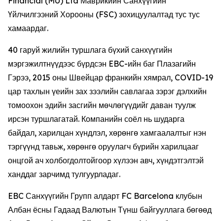
Financial (MU) Ltd Маврикийн Санхүүгийн
Үйлчилгээний Хорооны (FSC) зохицуулалтад тус тус
хамаардаг.
40 гаруй жилийн туршлага бүхий санхүүгийн
мэргэжилтнүүдээс бүрдсэн EBC-ийн баг Плазагийн
Гэрээ, 2015 оны Швейцар франкийн хямрал, COVID-19
цар тахлын үеийн зах зээлийн савлагаа зэрэг дэлхийн
томоохон эдийн засгийн мөчлөгүүдийг даван туулж
ирсэн туршлагатай. Компанийн соёл нь шударга
байдал, харилцан хүндлэл, хөрөнгө хамгаалалтыг нэн
тэргүүнд тавьж, хөрөнгө оруулагч бүрийн харилцааг
онцгой ач холбогдолтойгоор хүлээн авч, хүндэтгэлтэй
ханддаг зарчимд тулгуурладаг.
EBC Санхүүгийн Групп алдарт FC Barcelona клубын
Албан ёсны Гадаад Валютын Түнш байгууллага бөгөөд