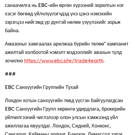
санаачилга нь EBC-ийн өргөн хүрээний зорилгын нэг
хэсэг бөгөөд үйлчлүүлэгчдэд үнэ цэнэ нэмэхийн
зэрэгцээ нийгэмд үр дүнтэй нөлөө үзүүлэхийг зорьж
байна.
Амазоныг хамгаалах арилжаа бүрийн төлөө" кампанит
ажилтай холбоотой нэмэлт мэдээллийг авахын тулд
зочилно
https://www.ebc.site/trade4earth
.
###
EBC Санхүүгийн Группийн Тухай
Лондон хотын санхүүгийн төвд үүсгэн байгуулагдсан
EBC Санхүүгийн Групп хөрөнгө удирдлага, брокерийн
үйлчилгээний чиглэлээр олон улсын хэмжээнд үйл
ажиллагаа явуулдаг. Лондон, Сидней, Хонконг,
Сингапур, Кайманы арлууд, Бангкок, Лимассол зэрэг